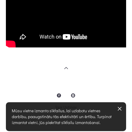
Igor Ustinov
Mūsu vietne izmanto sīkfailus, lai uzlabotu vietnes
darbību, paaugstinātu tās efektivitāti un ērtību. Turpinot
izmantot vietni, jūs piekrītat sīkfailu izmantošanai.
lapa no vigbo