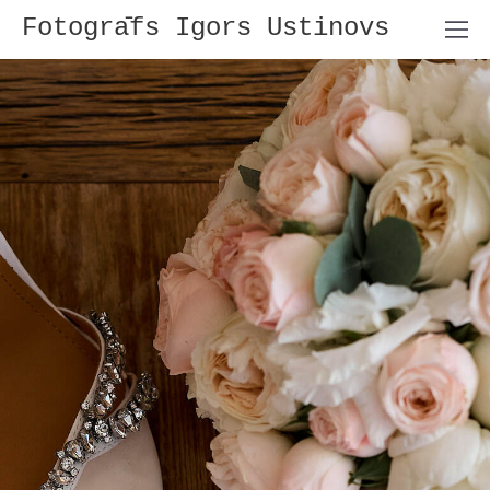
Fotogrāfs Igors Ustinovs